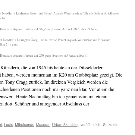
it Noodler’s Lexington Grey) und Pentel Aquash Waterbrush gefüllt mit Rohrer & Klingner
uch).
 Horadam Aquarellfarben auf 96 g/qm (Canson Artbook 180º, 28 x 21,6 cm).
mit Noodler’s Lexington Grey) und teilweise Pentel Aquash Waterbrush mit Horadam
28 x 21,6 cm).
 Horadam Aquarellfarben auf 250 g/qm (boesner A5 Aquarellbuch).
Künstlern, die von 1945 bis heute an der Düsseldorfer
rt haben, werden momentan im K20 am Grabbeplatz gezeigt. Die
 von Tony Cragg zurück. Im direkten Vergleich werden die
iedenen Positionen noch mal ganz neu klar. Vor allem die
kenswert. Heute Nachmittag bin ich gemeinsam mit einem
n dort. Schöner und anregender Abschluss der
rt
,
Leute
,
Mitreisende
,
Museum
,
Urban Sketching
veröffentlicht. Setze ein