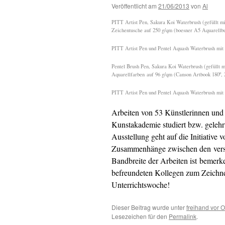
Veröffentlicht am
21/06/2013
von
Al
PITT Artist Pen, Sakura Koi Waterbrush (gefüllt m
Zeichentusche auf 250 g/qm (boesner A5 Aquarellb
PITT Artist Pen und Pentel Aquash Waterbrush mit
Pentel Brush Pen, Sakura Koi Waterbrush (gefüllt 
Aquarellfarben auf 96 g/qm (Canson Artbook 180º, 
PITT Artist Pen und Pentel Aquash Waterbrush mit
Arbeiten von 53 Künstlerinnen und 
Kunstakademie studiert bzw. geleh
Ausstellung geht auf die Initiative
Zusammenhänge zwischen den versch
Bandbreite der Arbeiten ist bemer
befreundeten Kollegen zum Zeichne
Unterrichtswoche!
Dieser Beitrag wurde unter
freihand vor O
Lesezeichen für den
Permalink
.