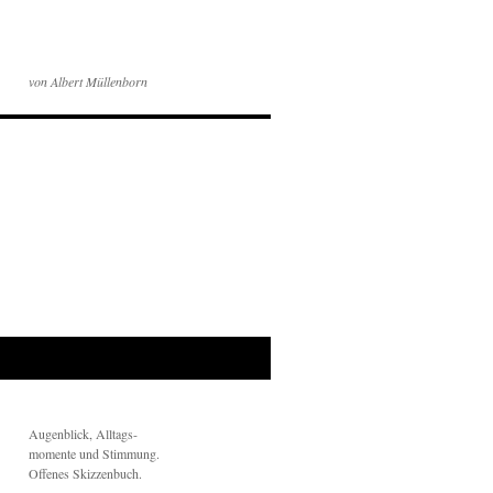
von Albert Müllenborn
Augenblick, Alltags-
momente und Stimmung.
Offenes Skizzenbuch.