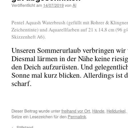
Veröffentlicht am
14/07/2019
von
Al
Pentel Aquash Waterbrush (gefüllt mit Rohrer & Klingne
Zeichentinte) und Aquarellfarben auf 21 x 14,8 cm (96 g
Skizzenheft A6).
Unseren Sommerurlaub verbringen wir w
Diesmal lärmen in der Nähe keine ries
den Deich aufzurüsten. Und gelegentlich
Sonne mal kurz blicken. Allerdings ist 
scharf.
Dieser Beitrag wurde unter
freihand vor Ort
,
Hände
,
Helldunkel
,
Setze ein Lesezeichen für den
Permalink
.
←
Stillstand