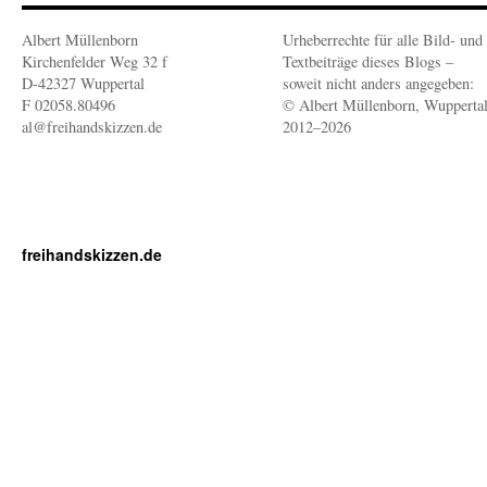
Albert Müllenborn
Urheberrechte für alle Bild- und
Kirchenfelder Weg 32 f
Textbeiträge dieses Blogs –
D-42327 Wuppertal
soweit nicht anders angegeben:
F 02058.80496
© Albert Müllenborn, Wupperta
al@freihandskizzen.de
2012–2026
freihandskizzen.de