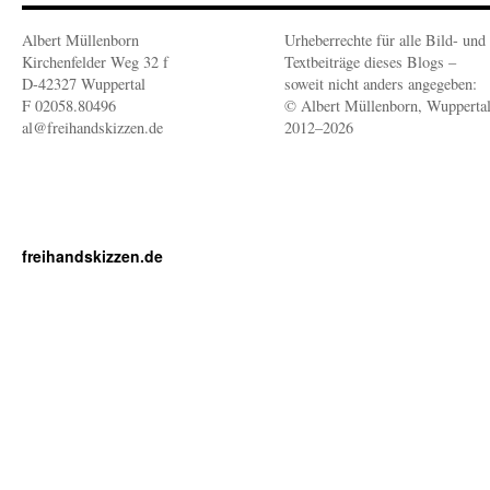
Albert Müllenborn
Urheberrechte für alle Bild- und
Kirchenfelder Weg 32 f
Textbeiträge dieses Blogs –
D-42327 Wuppertal
soweit nicht anders angegeben:
F 02058.80496
© Albert Müllenborn, Wupperta
al@freihandskizzen.de
2012–2026
freihandskizzen.de