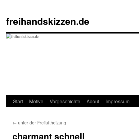
Zum
Inhalt
freihandskizzen.de
springen
Start
Motive
Vorgeschichte
About
Impressum
←
unter der Freiluftheizung
charmant schnell