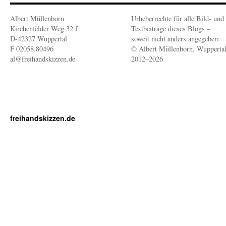
Albert Müllenborn
Urheberrechte für alle Bild- und
Kirchenfelder Weg 32 f
Textbeiträge dieses Blogs –
D-42327 Wuppertal
soweit nicht anders angegeben:
F 02058.80496
© Albert Müllenborn, Wupperta
al@freihandskizzen.de
2012–2026
freihandskizzen.de