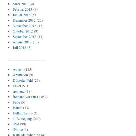
März 2013
(4)
Februar 2013
(9)
Januar 2013
(5)
Dezember 2012
(22)
November 2012
(13)
Oktober 2012
(9)
September 2012
(11)
August 2012
(17)
Juli 2012
(3)
_____________________
Advent
(145)
Animation
(9)
Düsseler Feld
(23)
Enkel
(57)
freihand
(18)
freihand vor Ort
(1.059)
Füße
(5)
Hände
(33)
Helldunkel
(702)
in Bewegung
(260)
iPad
(99)
iPhone
(1)
Kaltnadelradierung
(4)