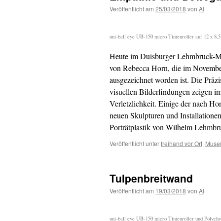
Veröffentlicht am
25/03/2018
von
Al
uni-ball eye UB-150 micro Tintenroller auf 12 x 
Heute im Duisburger Lehmbruck-M
von Rebecca Horn, die im Novembe
ausgezeichnet worden ist. Die Präzi
visuellen Bilderfindungen zeigen 
Verletzlichkeit. Einige der nach Ho
neuen Skulpturen und Installatione
Porträtplastik von Wilhelm Lehmbr
Veröffentlicht unter
freihand vor Ort
,
Muse
Tulpenbreitwand
Veröffentlicht am
19/03/2018
von
Al
uni-ball eye UB-150 micro Tintenroller und Polyc