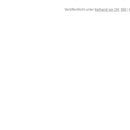
Veröffentlicht unter
freihand vor Ort
,
Still
|