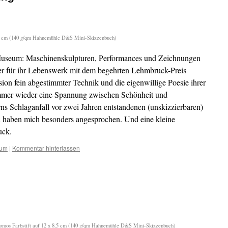
8,5 cm (140 g/qm Hahnemühle D&S Mini-Skizzenbuch)
useum: Maschinenskulpturen, Performances und Zeichnungen
r für ihr Lebenswerk mit dem begehrten Lehmbruck-Preis
sion fein abgestimmter Technik und die eigenwillige Poesie ihrer
immer wieder eine Spannung zwischen Schönheit und
rns Schlaganfall vor zwei Jahren entstandenen (unskizzierbaren)
n haben mich besonders angesprochen. Und eine kleine
uck.
um
|
Kommentar hinterlassen
hromos Farbstift auf 12 x 8,5 cm (140 g/qm Hahnemühle D&S Mini-Skizzenbuch)