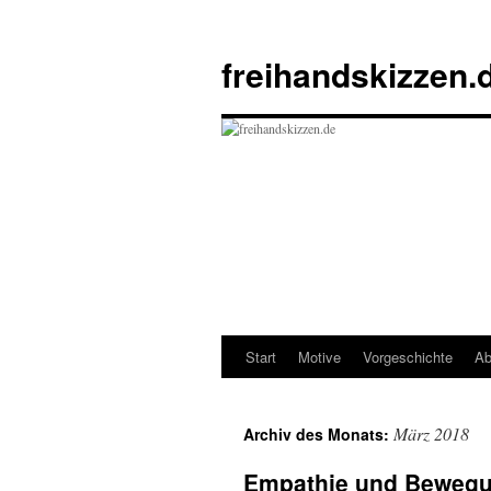
Zum
Inhalt
freihandskizzen.
springen
Start
Motive
Vorgeschichte
Ab
März 2018
Archiv des Monats:
Empathie und Beweg