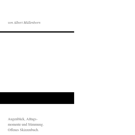
von Albert Müllenborn
Augenblick, Alltags-
momente und Stimmung.
Offenes Skizzenbuch.