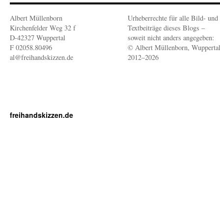
Albert Müllenborn
Urheberrechte für alle Bild- und
Kirchenfelder Weg 32 f
Textbeiträge dieses Blogs –
D-42327 Wuppertal
soweit nicht anders angegeben:
F 02058.80496
© Albert Müllenborn, Wupperta
al@freihandskizzen.de
2012–2026
freihandskizzen.de