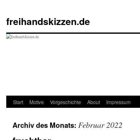
Zum
Inhalt
freihandskizzen.de
springen
Start
Motive
Vorgeschichte
About
Impressum
Februar 2022
Archiv des Monats: