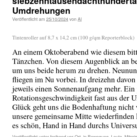
siebzehntausendachthundert
Umdrehungen
Veröffentlicht am
25/10/2024
von
Al
Tintenroller auf 8,7 x 14,2 cm (100 g/qm Reporterblock)
An einem Oktoberabend wie diesem bitte
Tänzchen. Von diesem Augenblick an be
um uns beide herum zu drehen. Neunund
fliegen im Nu vorbei. In dreizehn davon
jeweils einen Sonnenaufgang mehr. Ein 
Rotationsgeschwindigkeit fast aus der
Glück geht uns die Bodenhaftung nicht v
unsere gemeinsame Mitte wiederfinden 
es schön, Hand in Hand durchs Univers
Veröffentlicht unter
freihand vor Ort
,
in Bewegung
,
Leute
,
Mitrei