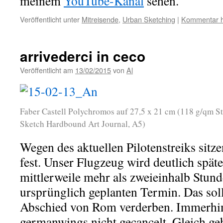
meinem
YouTube-Kanal
sehen.
Veröffentlicht unter
Mitreisende
,
Urban Sketching
|
Kommentar h
arrivederci in ceco
Veröffentlicht am
13/02/2015
von
Al
Faber Castell Polychromos auf 27,5 x 21 cm (118 g/qm S
Sketch Hardbound Art Journal, A5)
Wegen des aktuellen Pilotenstreiks sitz
fest. Unser Flugzeug wird deutlich spä
mittlerweile mehr als zweieinhalb Stun
ursprünglich geplanten Termin. Das soll
Abschied von Rom verderben. Immerhin
germanwings nicht gecancelt. Gleich geh