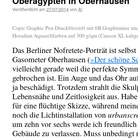
Oberägypten in Oberhausen
Veröffentlicht am
27/07/2014
von
Al
Copic Graphic Pen Druckbleistift mit 6B Graphitmine un
Horadam Aquarellfarben auf 300 g/qm (Canson XL kaltge
Das Berliner Nofretete-Porträt ist selbst
Gasometer Oberhausen (
»Der schöne S
vielleicht gerade weil die perfekte Sym
gebrochen ist. Ein Auge und das Ohr auf
ja beschädigt. Trotzdem strahlt die Skul
Lebensnähe und Zeitlosigkeit aus. Habe
für eine flüchtige Skizze, während mein
noch die Lichtinstallation von
urbanscr
um zehn vor sechs werde ich freundlich 
Gebäude zu verlassen. Muss unbedingt 