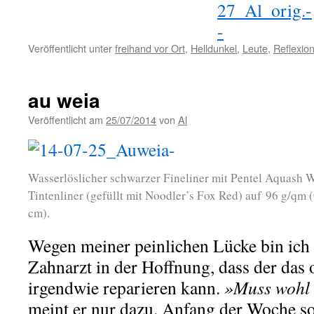
Veröffentlicht unter
freihand vor Ort
,
Helldunkel
,
Leute
,
Reflexio
au weia
Veröffentlicht am
25/07/2014
von
Al
Wasserlöslicher schwarzer Fineliner mit Pentel Aquash 
Tintenliner (gefüllt mit Noodler’s Fox Red) auf 96 g/qm 
cm).
Wegen meiner peinlichen Lücke bin ic
Zahnarzt in der Hoffnung, dass der da
irgendwie reparieren kann.
»Muss wohl 
meint er nur dazu. Anfang der Woche sol