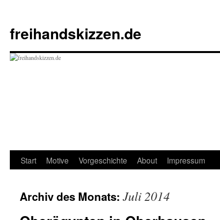
Zum
Inhalt
freihandskizzen.de
springen
Start
Motive
Vorgeschichte
About
Impressum
Juli 2014
Archiv des Monats: