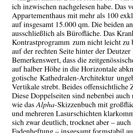
ich inzwischen nachgelesen habe. Das vo
Appartementhaus mit mehr als 100 exk
auf insgesamt 15.000 qm. Die beiden a
ausschließlich als Bürofläche. Das Kra
Kontrastprogramm zum nicht leicht zu
auf der rechten Seite hinter der Deutzer
Bemerkenswert, dass die zeitgenössisc
auf halber Höhe in die Horizontale abkn
gotische Kathedralen-Architektur unge
Vertikale strebt. Beides offensichtliche 
Diese Doppelseiten sind nebenbei auch m
wie das
Alpha
-Skizzenbuch mit großfl
und mehreren Lasurschichten klarkommt
sich zwar deutlich, trocknet aber – auch
Fadenheftung – insgesamt formstabil auf