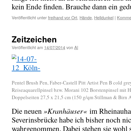
kein Ende finden. Brauche dann ein ged
Veröffentlicht unter
freihand vor Ort
,
Hände
,
Helldunkel
|
Kommen
Zeitzeichen
Veröffentlicht am
14/07/2014
von
Al
Pentel Brush Pen, Faber-Castell Pitt Artist Pen B cold gre
Reiseaquarellpinsel bzw. Morani 102 Borstenpinsel mit 
Doppelseiten 27,5 x 21,5 cm (150 g/qm Stillman & Birn 
Die neuen
»Kranhäuser«
im Rheinauhaf
Severinsbrücke habe ich bisher noch ni
wahrgenommen. Dabei stehen sie wohl s