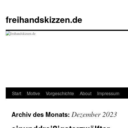
Zum
Inhalt
freihandskizzen.de
springen
Start
Motive
Vorgeschichte
About
Impressum
Dezember 2023
Archiv des Monats: