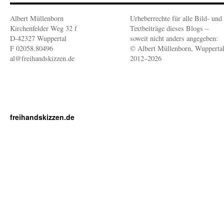
Albert Müllenborn
Urheberrechte für alle Bild- und
Kirchenfelder Weg 32 f
Textbeiträge dieses Blogs –
D-42327 Wuppertal
soweit nicht anders angegeben:
F 02058.80496
© Albert Müllenborn, Wupperta
al@freihandskizzen.de
2012–2026
freihandskizzen.de