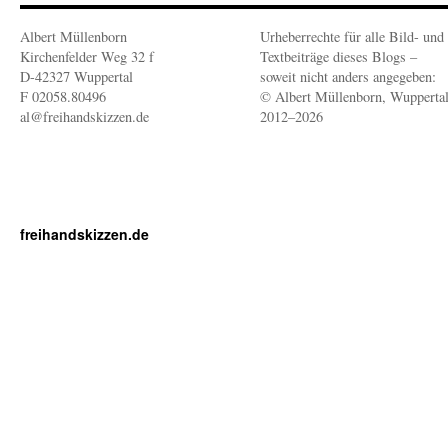
Albert Müllenborn
Urheberrechte für alle Bild- und
Kirchenfelder Weg 32 f
Textbeiträge dieses Blogs –
D-42327 Wuppertal
soweit nicht anders angegeben:
F 02058.80496
© Albert Müllenborn, Wupperta
al@freihandskizzen.de
2012–2026
freihandskizzen.de