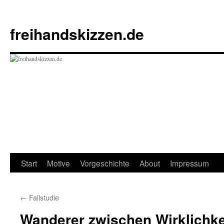
Zum
Inhalt
freihandskizzen.de
springen
Start
Motive
Vorgeschichte
About
Impressum
←
Fallstudie
Wanderer zwischen Wirklichke