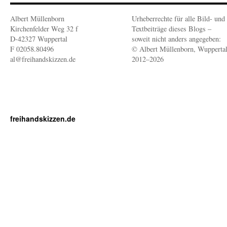
Albert Müllenborn
Urheberrechte für alle Bild- und
Kirchenfelder Weg 32 f
Textbeiträge dieses Blogs –
D-42327 Wuppertal
soweit nicht anders angegeben:
F 02058.80496
© Albert Müllenborn, Wupperta
al@freihandskizzen.de
2012–2026
freihandskizzen.de