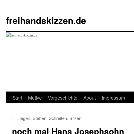
Zum
Inhalt
freihandskizzen.de
springen
Start
Motive
Vorgeschichte
About
Impressum
←
Liegen. Stehen. Schreiten. Sitzen.
noch mal Hans Josephsohn