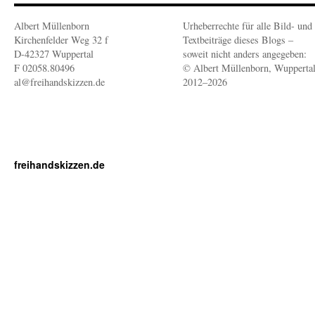
Albert Müllenborn
Urheberrechte für alle Bild- und
Kirchenfelder Weg 32 f
Textbeiträge dieses Blogs –
D-42327 Wuppertal
soweit nicht anders angegeben:
F 02058.80496
© Albert Müllenborn, Wupperta
al@freihandskizzen.de
2012–2026
freihandskizzen.de