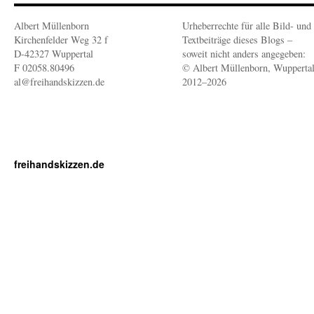
Albert Müllenborn
Urheberrechte für alle Bild- und
Kirchenfelder Weg 32 f
Textbeiträge dieses Blogs –
D-42327 Wuppertal
soweit nicht anders angegeben:
F 02058.80496
© Albert Müllenborn, Wupperta
al@freihandskizzen.de
2012–2026
freihandskizzen.de