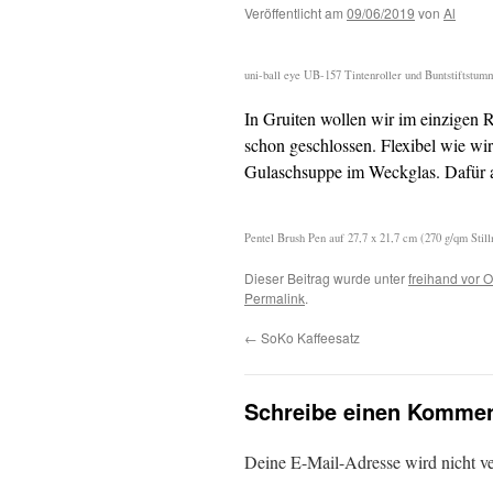
Veröffentlicht am
09/06/2019
von
Al
uni-ball eye UB-157 Tintenroller und Buntstiftstum
In Gruiten wollen wir im einzigen 
schon geschlossen. Flexibel wie wi
Gulaschsuppe im Weckglas. Dafür a
Pentel Brush Pen auf 27,7 x 21,7 cm (270 g/qm Sti
Dieser Beitrag wurde unter
freihand vor O
Permalink
.
←
SoKo Kaffeesatz
Schreibe einen Kommen
Deine E-Mail-Adresse wird nicht ver