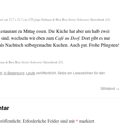
mel auf 27,7 x 21,7 cm (270 g/qm Stillman & Birn Beta Series Softcover Sketchbook A5).
Restaurant zu Mittag essen. Die Küche hat aber um halb zwei
r sind, wechseln wir eben zum
Café im Dorf
. Dort gibt es nur
ls Nachtisch selbstgemachte Kuchen. Auch gut. Frohe Pfingsten!
llman & Birn Beta Series Softcover Sketchbook A5).
rt
,
in Bewegung
,
Leute
veröffentlicht. Setze ein Lesezeichen für den
Stillstand
→
tar
*
öffentlicht.
Erforderliche Felder sind mit
markiert