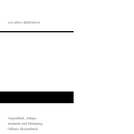
von Albert Müllenborn
Augenblick, Alltags-
momente und Stimmung.
Offenes Skizzenbuch.