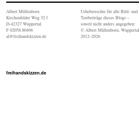
Albert Müllenborn
Urheberrechte für alle Bild- und
Kirchenfelder Weg 32 f
Textbeiträge dieses Blogs –
D-42327 Wuppertal
soweit nicht anders angegeben:
F 02058.80496
© Albert Müllenborn, Wupperta
al@freihandskizzen.de
2012–2026
freihandskizzen.de