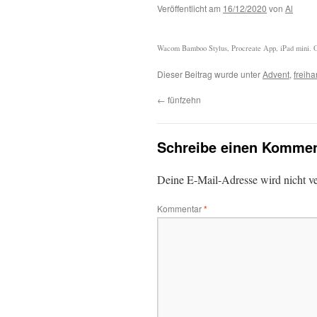
Veröffentlicht am
16/12/2020
von
Al
Wacom Bamboo Stylus, Procreate App, iPad mini. Or
Dieser Beitrag wurde unter
Advent
,
freiha
←
fünfzehn
Schreibe einen Kommen
Deine E-Mail-Adresse wird nicht ver
Kommentar
*