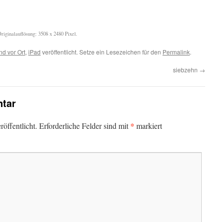
iginalauflösung: 3508 x 2480 Pixel.
nd vor Ort
,
iPad
veröffentlicht. Setze ein Lesezeichen für den
Permalink
.
siebzehn
→
tar
*
öffentlicht.
Erforderliche Felder sind mit
markiert