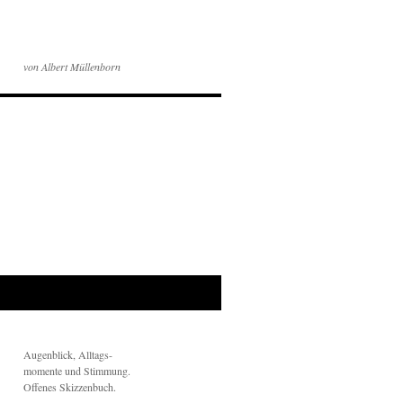
von Albert Müllenborn
Augenblick, Alltags-
momente und Stimmung.
Offenes Skizzenbuch.