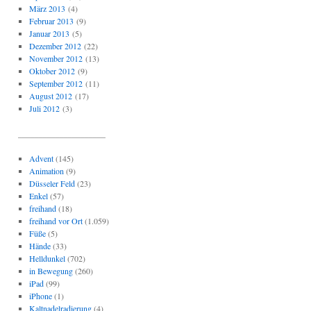
März 2013
(4)
Februar 2013
(9)
Januar 2013
(5)
Dezember 2012
(22)
November 2012
(13)
Oktober 2012
(9)
September 2012
(11)
August 2012
(17)
Juli 2012
(3)
_____________________
Advent
(145)
Animation
(9)
Düsseler Feld
(23)
Enkel
(57)
freihand
(18)
freihand vor Ort
(1.059)
Füße
(5)
Hände
(33)
Helldunkel
(702)
in Bewegung
(260)
iPad
(99)
iPhone
(1)
Kaltnadelradierung
(4)