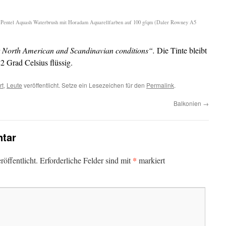
d Pentel Aquash Waterbrush mit Horadam Aquarellfarben auf 100 g/qm (Daler Rowney A5
t North American and Scandinavian conditions“.
Die Tinte bleibt
2 Grad Celsius flüssig.
rt
,
Leute
veröffentlicht. Setze ein Lesezeichen für den
Permalink
.
Balkonien
→
tar
*
öffentlicht.
Erforderliche Felder sind mit
markiert