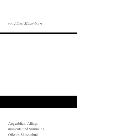
von Albert Müllenborn
Augenblick, Alltags-
momente und Stimmung.
Offenes Skizzenbuch.