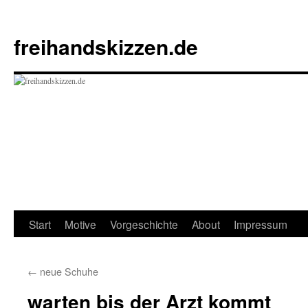
Zum
Inhalt
freihandskizzen.de
springen
Start
Motive
Vorgeschichte
About
Impressum
←
neue Schuhe
warten bis der Arzt kommt