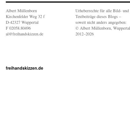
Albert Müllenborn
Urheberrechte für alle Bild- und
Kirchenfelder Weg 32 f
Textbeiträge dieses Blogs –
D-42327 Wuppertal
soweit nicht anders angegeben:
F 02058.80496
© Albert Müllenborn, Wupperta
al@freihandskizzen.de
2012–2026
freihandskizzen.de