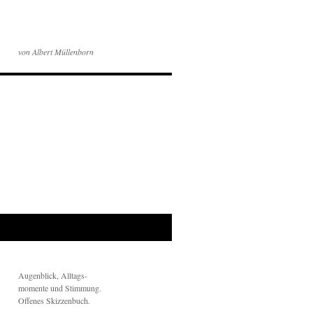
von Albert Müllenborn
Augenblick, Alltags-
momente und Stimmung.
Offenes Skizzenbuch.