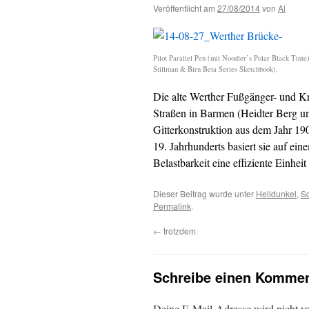
Veröffentlicht am
27/08/2014
von
Al
Pilot Parallel Pen (mit Noodler’s Polar Black Tin
Stillman & Birn Beta Series Sketchbook).
Die alte Werther Fußgänger- und Kr
Straßen in Barmen (Heidter Berg un
Gitterkonstruktion aus dem Jahr 190
19. Jahrhunderts basiert sie auf e
Belastbarkeit eine effiziente Einheit
Dieser Beitrag wurde unter
Helldunkel
,
S
Permalink
.
←
trotzdem
Schreibe einen Kommen
Deine E-Mail-Adresse wird nicht ver