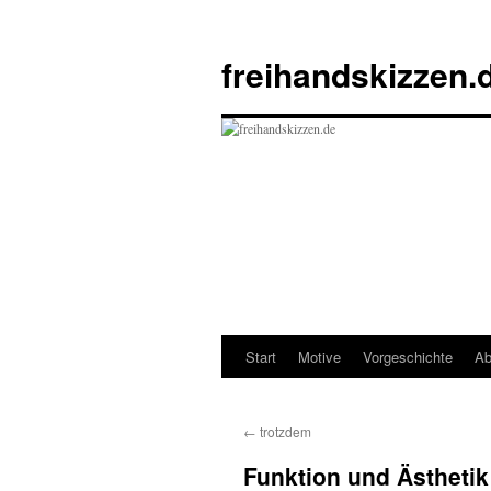
Zum
Inhalt
freihandskizzen.
springen
Start
Motive
Vorgeschichte
Ab
←
trotzdem
Funktion und Ästhetik