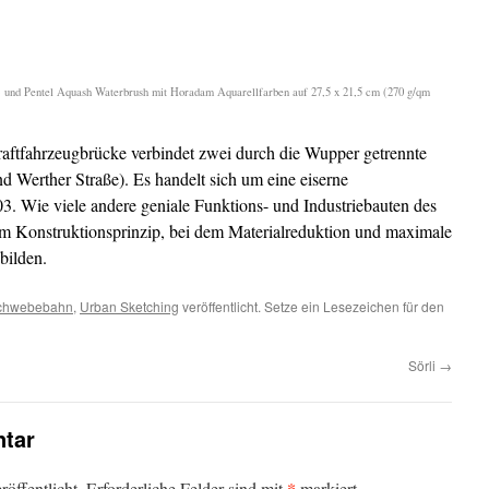
te) und Pentel Aquash Waterbrush mit Horadam Aquarellfarben auf 27,5 x 21,5 cm (270 g/qm
aftfahrzeugbrücke verbindet zwei durch die Wupper getrennte
d Werther Straße). Es handelt sich um eine eiserne
3. Wie viele andere geniale Funktions- und Industriebauten des
inem Konstruktionsprinzip, bei dem Materialreduktion und maximale
 bilden.
chwebebahn
,
Urban Sketching
veröffentlicht. Setze ein Lesezeichen für den
Sörli
→
tar
*
öffentlicht.
Erforderliche Felder sind mit
markiert