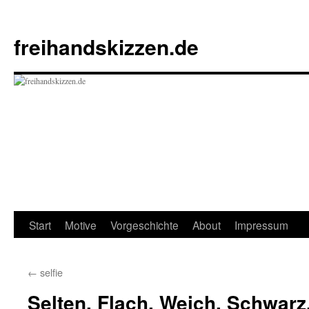
Zum
Inhalt
freihandskizzen.de
springen
Start
Motive
Vorgeschichte
About
Impressum
←
selfie
Selten. Flach. Weich. Schwarz