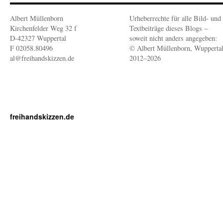
Albert Müllenborn
Urheberrechte für alle Bild- und
Kirchenfelder Weg 32 f
Textbeiträge dieses Blogs –
D-42327 Wuppertal
soweit nicht anders angegeben:
F 02058.80496
© Albert Müllenborn, Wupperta
al@freihandskizzen.de
2012–2026
freihandskizzen.de