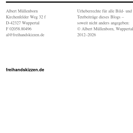
Albert Müllenborn
Urheberrechte für alle Bild- und
Kirchenfelder Weg 32 f
Textbeiträge dieses Blogs –
D-42327 Wuppertal
soweit nicht anders angegeben:
F 02058.80496
© Albert Müllenborn, Wupperta
al@freihandskizzen.de
2012–2026
freihandskizzen.de