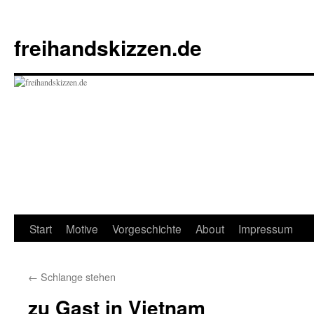
Zum
Inhalt
freihandskizzen.de
springen
Start
Motive
Vorgeschichte
About
Impressum
←
Schlange stehen
zu Gast in Vietnam