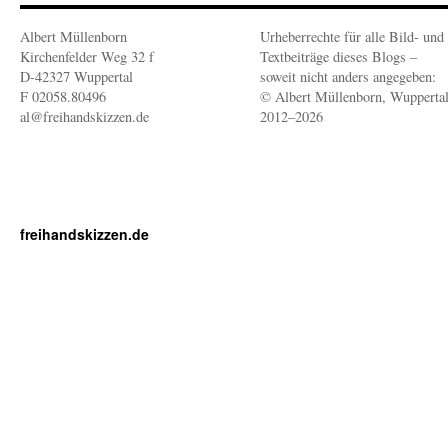
Albert Müllenborn
Urheberrechte für alle Bild- und
Kirchenfelder Weg 32 f
Textbeiträge dieses Blogs –
D-42327 Wuppertal
soweit nicht anders angegeben:
F 02058.80496
© Albert Müllenborn, Wupperta
al@freihandskizzen.de
2012–2026
freihandskizzen.de