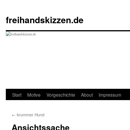
Zum
Inhalt
freihandskizzen.de
springen
Start
Motive
Vorgeschichte
About
Impressum
←
krummer Hund
Ansichtssache