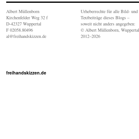
Albert Müllenborn
Urheberrechte für alle Bild- und
Kirchenfelder Weg 32 f
Textbeiträge dieses Blogs –
D-42327 Wuppertal
soweit nicht anders angegeben:
F 02058.80496
© Albert Müllenborn, Wupperta
al@freihandskizzen.de
2012–2026
freihandskizzen.de