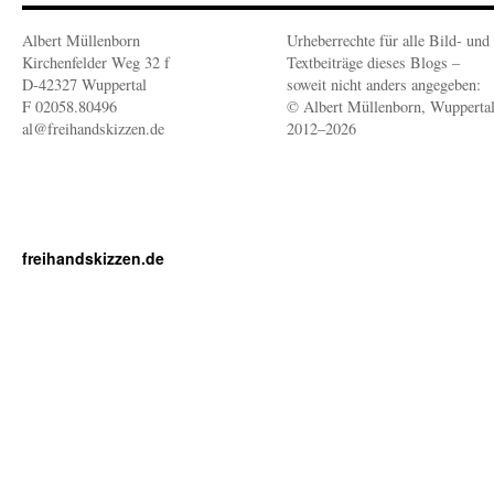
Albert Müllenborn
Urheberrechte für alle Bild- und
Kirchenfelder Weg 32 f
Textbeiträge dieses Blogs –
D-42327 Wuppertal
soweit nicht anders angegeben:
F 02058.80496
© Albert Müllenborn, Wupperta
al@freihandskizzen.de
2012–2026
freihandskizzen.de